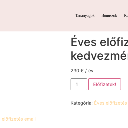
Tananyagok
Bónuszok
Ka
(régi kedvezményes)
Éves előfi
kedvezmé
230
€
/ év
Előfizetek!
Kategória:
Éves előfizetés