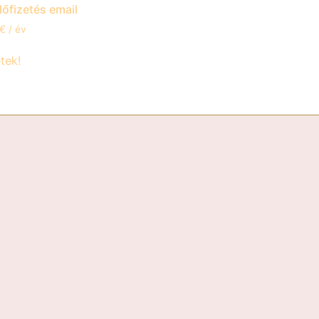
lőfizetés email
€
/ év
tek!