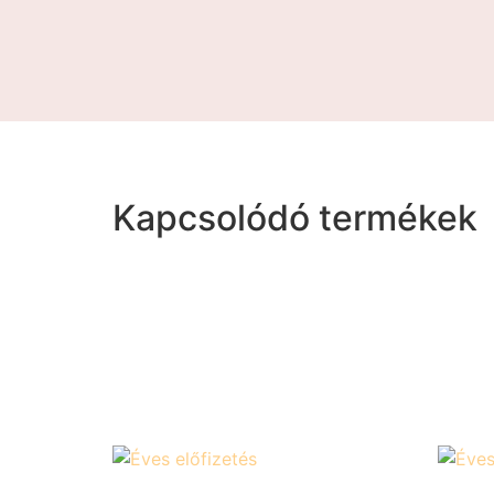
Kezdőlap
/
Éves előfizetés
/ Éves előfizetés 
Kapcsolódó termékek