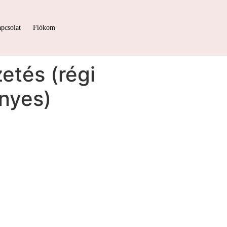
pcsolat
Fiókom
zetés (régi
nyes)