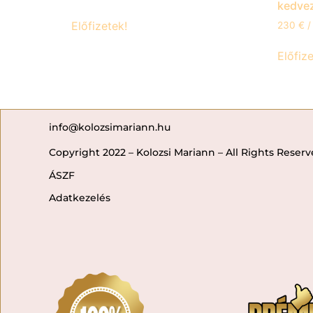
kedve
Előfizetek!
230
€
/
Előfize
info@kolozsimariann.hu
Copyright 2022 – Kolozsi Mariann – All Rights Reser
ÁSZF
Adatkezelés