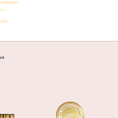
zményes)
 év
tek!
ved