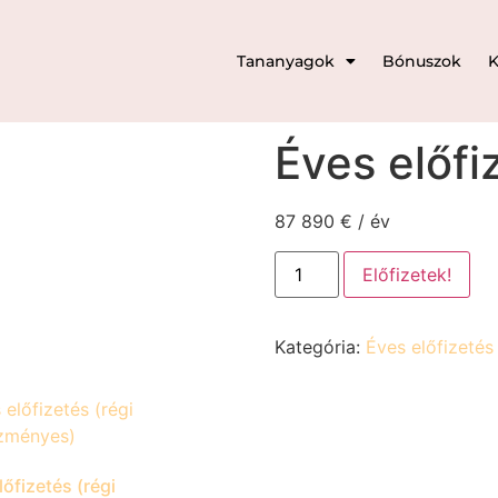
Tananyagok
Bónuszok
K
email
Éves előfi
87 890
€
/ év
Előfizetek!
Kategória:
Éves előfizetés
lőfizetés (régi