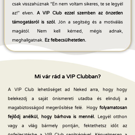
csak visszahúznak “Én nem voltam sikeres, te se legyél
az!” elven.
A VIP Club ezzel szemben az önzetlen
támogatásról is szól.
Jön a segítség és a motiválás
magától. Nem kell kérned, mégis adnak,
meghallgatnak.
Ez felbecsülhetetlen.
Mi vár rád a VIP Clubban?
A VIP Club lehetőséget ad Neked arra, hogy hogy
belekezdj a saját önismereti utadba és elindulj a
magabiztosságod megerősítése felé. Hogy
folyamatosan
fejlődj anélkül, hogy bárhova is mennél.
Legyél otthon
vagy a világ bármely pontján, fektethetsz időt az
önfejlesztésbe a VIP Club segítségével. Kényelmesen a