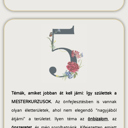
Témák, amiket jobban át kell járni: Így születtek a
MESTERKURZUSOK.
Az önfejlesztésben is vannak
olyan életterületek, ahol nem elegendő “nagyjából
átjárni” a területet. Ilyen téma az
önbizalom
, az
önszeretet
, és még sorolhatnánk. Kifejezetten emiatt