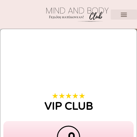
★
★
★
★
★
VIP CLUB