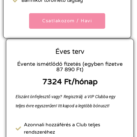
Bármikor törölhető tagság
Csatlakozom / Havi
Éves terv
Évente ismétlődő fizetés (egyben fizetve
87 890 Ft)
7324 Ft/hónap
Elszánt önfejlesztő vagy? Regisztrálj a VIP Clubba egy
teljes évre egyszerűen! Itt kapod a legtöbb bónuszt!
Azonnali hozzáférés a Club teljes
rendszeréhez