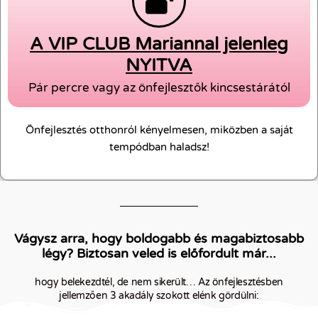
A VIP CLUB Mariannal jelenleg
NYITVA
Pár percre vagy az önfejlesztők kincsestárától
Önfejlesztés otthonról kényelmesen, miközben a saját
tempódban haladsz!
Vágysz arra, hogy boldogabb és magabiztosabb
légy? Biztosan veled is előfordult már...
hogy belekezdtél, de nem sikerült… Az önfejlesztésben
jellemzően 3 akadály szokott elénk gördülni: