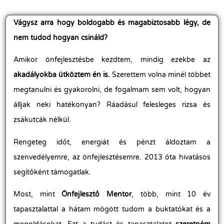
Vágysz arra hogy boldogabb és magabiztosabb légy, de
nem tudod hogyan csináld?
Amikor önfejlesztésbe kezdtem, mindig ezekbe az
akadályokba ütköztem én is.
Szerettem volna minél többet
megtanulni és gyakorolni, de fogalmam sem volt, hogyan
álljak neki hatékonyan? Ráadásul felesleges rizsa és
zsákutcák nélkül.
Rengeteg időt, energiát és pénzt áldoztam a
szenvedélyemre, az önfejlesztésemre. 2013 óta hivatásos
segítőként támogatlak.
Most, mint
Önfejlesztő Mentor
, több, mint 10 év
tapasztalattal a hátam mögött tudom a buktatókat és a