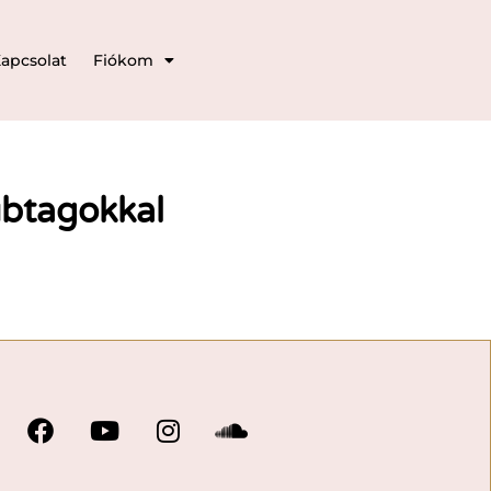
apcsolat
Fiókom
ubtagokkal