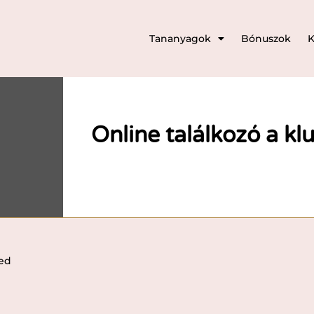
Tananyagok
Bónuszok
K
Online találkozó a kl
ved