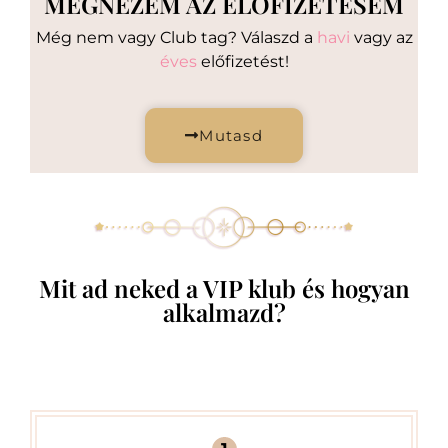
MEGNÉZEM AZ ELŐFIZETÉSEM
Még nem vagy Club tag? Válaszd a
havi
vagy az
éves
előfizetést!
Mutasd
Mit ad neked a VIP klub és hogyan
alkalmazd?