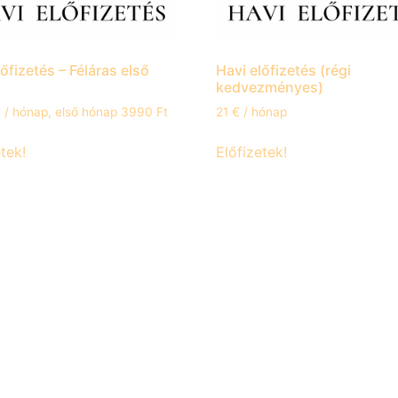
őfizetés – Féláras első
Havi előfizetés (régi
kedvezményes)
€
/ hónap, első hónap 3990 Ft
21
€
/ hónap
tek!
Előfizetek!