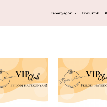
Tananyagok
Bónuszok
K