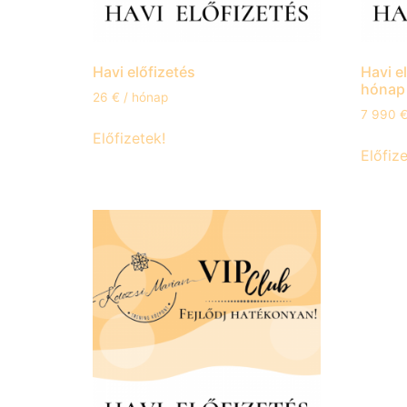
Havi előfizetés
Havi el
hónap
26
€
/ hónap
7 990
Előfizetek!
Előfize