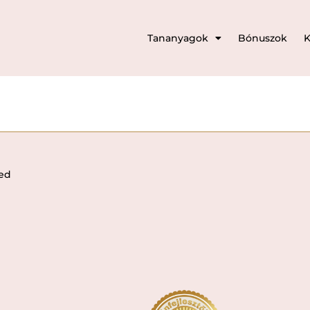
Tananyagok
Bónuszok
K
ved